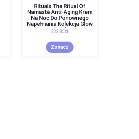
y
Rituals The Ritual Of
Namasté Anti-Aging Krem
Na Noc Do Ponownego
Napełniania Kolekcja Glow
50 Ml
232,85
zł
Zobacz