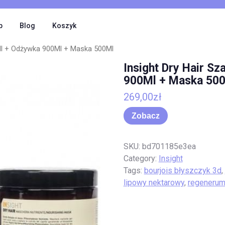
p
Blog
Koszyk
Ml + Odżywka 900Ml + Maska 500Ml
Insight Dry Hair 
900Ml + Maska 50
269,00
zł
Zobacz
SKU:
bd701185e3ea
Category:
Insight
Tags:
bourjois błyszczyk 3d
,
lipowy nektarowy
,
regenerum