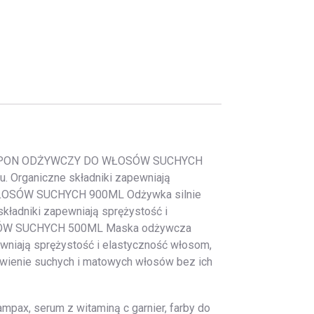
ZAMPON ODŻYWCZY DO WŁOSÓW SUCHYCH
. Organiczne składniki zapewniają
O WŁOSÓW SUCHYCH 900ML Odżywka silnie
kładniki zapewniają sprężystość i
ŁOSÓW SUCHYCH 500ML Maska odżywcza
ewniają sprężystość i elastyczność włosom,
dżywienie suchych i matowych włosów bez ich
pax, serum z witaminą c garnier, farby do