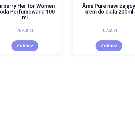
urberry Her for Women
Âme Pure nawilżając
oda Perfumowana 100
krem do ciała 200ml
ml
269,00
zł
107,00
zł
Zobacz
Zobacz