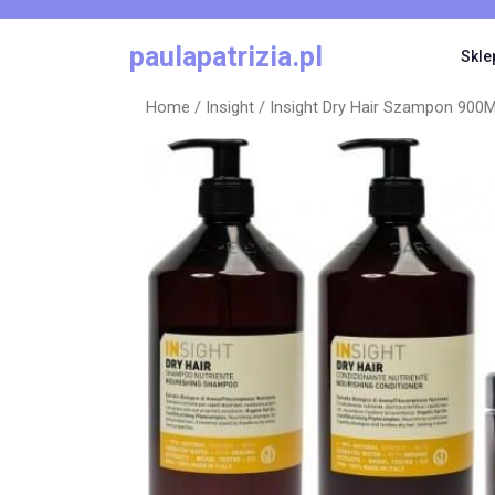
Skip
to
paulapatrizia.pl
Skle
content
Home
/
Insight
/ Insight Dry Hair Szampon 900