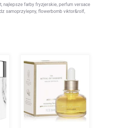
, najlepsze farby fryzjerskie, perfum versace
dz samoprzylepny, flowerbomb viktor&rolf,