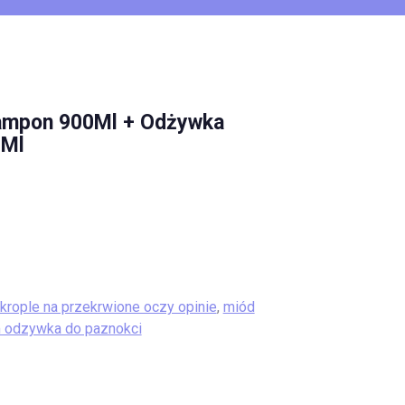
Szampon 900Ml + Odżywka
0Ml
krople na przekrwione oczy opinie
,
miód
 odzywka do paznokci