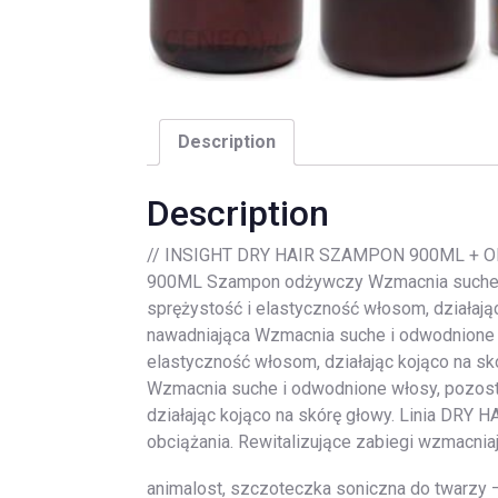
Description
Description
// INSIGHT DRY HAIR SZAMPON 900ML +
900ML Szampon odżywczy Wzmacnia suche i od
sprężystość i elastyczność włosom, dzia
nawadniająca Wzmacnia suche i odwodnione wł
elastyczność włosom, działając kojąco 
Wzmacnia suche i odwodnione włosy, pozostaw
działając kojąco na skórę głowy. Linia DRY H
obciążania. Rewitalizujące zabiegi wzmacniają
animalost, szczoteczka soniczna do twarzy —