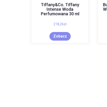
Tiffany&Co. Tiffany
B
Intense Woda
W
Perfumowana 30 ml
218,26
zł
Zobacz