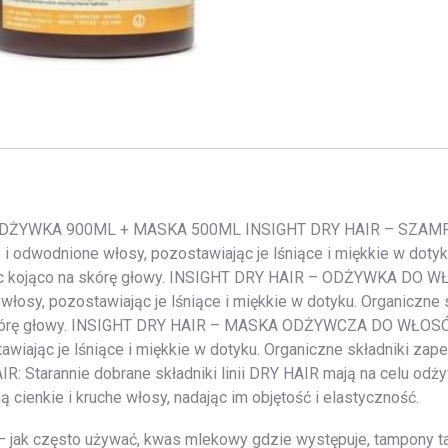
 ODŻYWKA 900ML + MASKA 500ML INSIGHT DRY HAIR – S
wodnione włosy, pozostawiając je lśniące i miękkie w dotyku
łając kojąco na skórę głowy. INSIGHT DRY HAIR – ODŻYWKA D
osy, pozostawiając je lśniące i miękkie w dotyku. Organiczne s
na skórę głowy. INSIGHT DRY HAIR – MASKA ODŻYWCZA DO W
iając je lśniące i miękkie w dotyku. Organiczne składniki zap
AIR: Starannie dobrane składniki linii DRY HAIR mają na celu o
 cienkie i kruche włosy, nadając im objętość i elastyczność.
 jak często używać, kwas mlekowy gdzie występuje, tampony tam