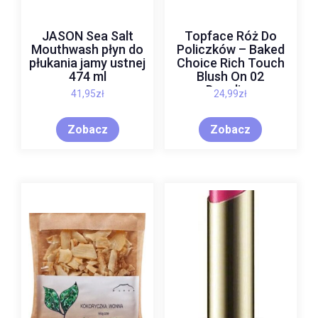
JASON Sea Salt
Topface Róż Do
Mouthwash płyn do
Policzków – Baked
płukania jamy ustnej
Choice Rich Touch
474 ml
Blush On 02
Dazzling
41,95
zł
24,99
zł
Zobacz
Zobacz