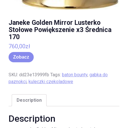
Janeke Golden Mirror Lusterko
Stołowe Powiększenie x3 Średnica
170
760,00
zł
Zobacz
SKU:
dd23e13999fb
Tags:
baton bounty
,
gabka do
paznokci
,
kuleczki czekoladowe
Description
Description