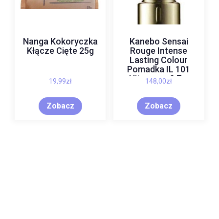
Nanga Kokoryczka
Kanebo Sensai
Kłącze Cięte 25g
Rouge Intense
Lasting Colour
Pomadka IL 101
Hitoeume 3,7 g
19,99
zł
148,00
zł
Zobacz
Zobacz