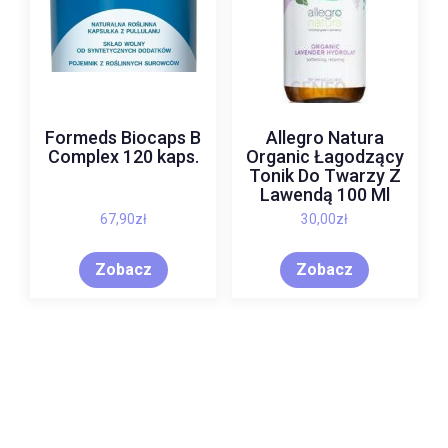
Formeds Biocaps B
Allegro Natura
Complex 120 kaps.
Organic Łagodzący
Tonik Do Twarzy Z
Lawendą 100 Ml
67,90
zł
30,00
zł
Zobacz
Zobacz