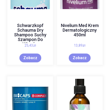
Schwarzkopf
Nivelium Med Krem
Schauma Dry
Dermatologiczny
Shampoo Suchy
450ml
Szampon Do
Włosów
25,43
zł
13,89
zł
Przetłuszczających
Się Miss Fresh 150
Zobacz
Zobacz
ml