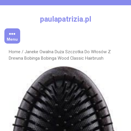
Skip
to
content
paulapatrizia.pl
Menu
Home
/ Janeke Owalna Duża Szczotka Do Włosów Z
Drewna Bobinga Bobinga Wood Classic Hairbrush