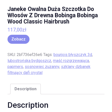
Janeke Owalna Duża Szczotka Do
Włosów Z Drewna Bobinga Bobinga
Wood Classic Hairbrush
117,00
zł
Zobacz
SKU:
2bf736ef26e6
Tags:
bourjois błyszczyk 3d
,
lubostrońska bydgoszcz
,
maść rozgrzewająca
,
papmers
,
sosnowiec zuzanny
,
szklany dzbanek
filtrujący dafi crystal
Description
Description