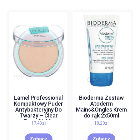
Lamel Professional
Bioderma Zestaw
Kompaktowy Puder
Atoderm
Antybakteryjny Do
Mains&Ongles Krem
Twarzy – Clear
do rąk 2x50ml
Face Oh My
17,43
zł
18,20
zł
Compact Powder
401
Zobacz
Zobacz