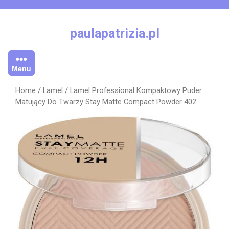
Skip
to
content
paulapatrizia.pl
Menu
Home
/
Lamel
/ Lamel Professional Kompaktowy Puder
Matujący Do Twarzy Stay Matte Compact Powder 402