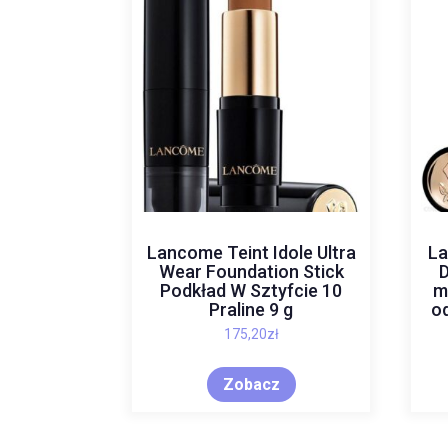
Lancome Teint Idole Ultra
La
Wear Foundation Stick
D
Podkład W Sztyfcie 10
m
Praline 9 g
od
175,20
zł
Zobacz