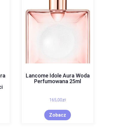
tra
Lancome Idole Aura Woda
Perfumowana 25ml
ci
165,00
zł
Zobacz