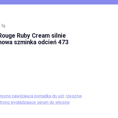
 3g
Rouge Ruby Cream silnie
owa szminka odcień 473
mocno nawilżająca pomadka do ust
,
rzeszów
 strong wygładzające serum do włosów