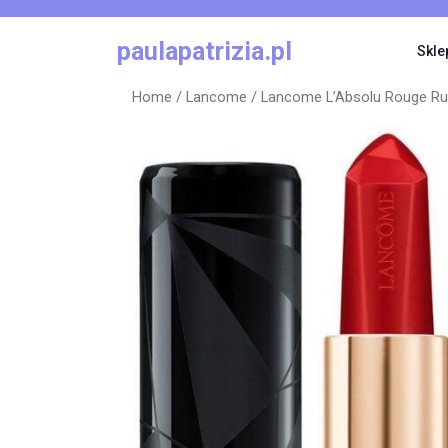
Skip
to
paulapatrizia.pl
Skle
content
Home
/
Lancome
/ Lancome L’Absolu Rouge Ru