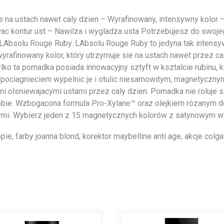
 na ustach nawet caly dzien – Wyrafinowany, intensywny kolor –
wac kontur ust – Nawilza i wygladza usta Potrzebujesz do swoj
LAbsolu Rouge Ruby. LAbsolu Rouge Ruby to jedyna tak intens
afinowany kolor, który utrzymuje sie na ustach nawet przez ca
lko ta pomadka posiada innowacyjny sztyft w ksztalcie rubinu, k
 pociagnieciem wypelnic je i otulic niesamowitym, magnetycznym
olsniewajacymi ustami przez caly dzien. Pomadka nie roluje sie
bie. Wzbogacona formula Pro-Xylane™ oraz olejkiem rózanym do
nymi. Wybierz jeden z 15 magnetycznych kolorów z satynowym wy
opie, farby joanna blond, korektor maybelline anti age, akcje col