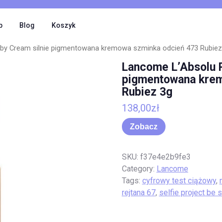
p
Blog
Koszyk
by Cream silnie pigmentowana kremowa szminka odcień 473 Rubiez
Lancome L’Absolu 
pigmentowana krem
Rubiez 3g
138,00
zł
Zobacz
SKU:
f37e4e2b9fe3
Category:
Lancome
Tags:
cyfrowy test ciążowy
,
rejtana 67
,
selfie project be