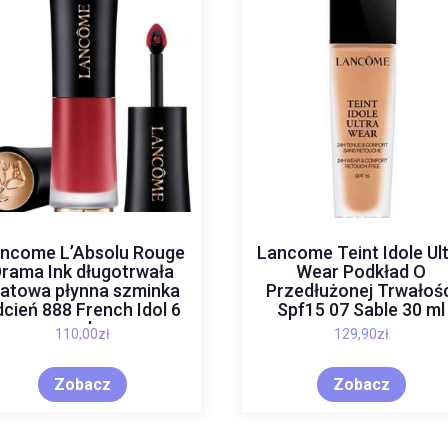
ncome L’Absolu Rouge
Lancome Teint Idole Ul
rama Ink długotrwała
Wear Podkład O
atowa płynna szminka
Przedłużonej Trwałoś
cień 888 French Idol 6
Spf15 07 Sable 30 ml
ml
110,00
zł
129,90
zł
Zobacz
Zobacz