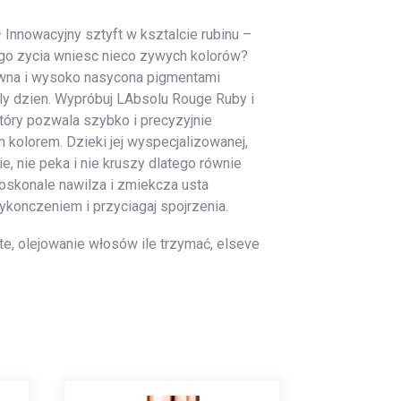
 Innowacyjny sztyft w ksztalcie rubinu –
ego zycia wniesc nieco zywych kolorów?
ywna i wysoko nasycona pigmentami
ly dzien. Wypróbuj LAbsolu Rouge Ruby i
tóry pozwala szybko i precyzyjnie
 kolorem. Dzieki jej wyspecjalizowanej,
, nie peka i nie kruszy dlatego równie
skonale nawilza i zmiekcza usta
konczeniem i przyciagaj spojrzenia.
gate, olejowanie włosów ile trzymać, elseve