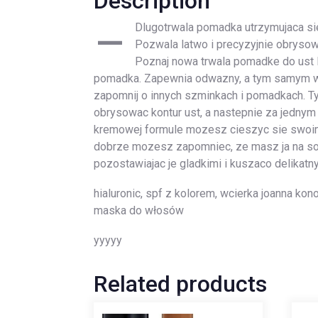
Description
–
Dlugotrwala pomadka utrzymujaca sie
Pozwala latwo i precyzyjnie obryso
Poznaj nowa trwala pomadke do ust 
pomadka. Zapewnia odwazny, a tym samym wyr
zapomnij o innych szminkach i pomadkach. Ty
obrysowac kontur ust, a nastepnie za jednym
kremowej formule mozesz cieszyc sie swoimi 
dobrze mozesz zapomniec, ze masz ja na so
pozostawiajac je gladkimi i kuszaco delikat
hialuronic, spf z kolorem, wcierka joanna kon
maska do włosów
yyyyy
Related products