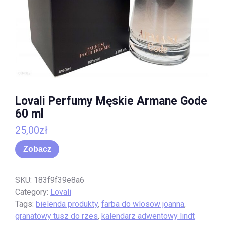
Lovali Perfumy Męskie Armane Gode
60 ml
25,00
zł
Zobacz
SKU:
183f9f39e8a6
Category:
Lovali
Tags:
bielenda produkty
,
farba do wlosow joanna
,
granatowy tusz do rzes
,
kalendarz adwentowy lindt