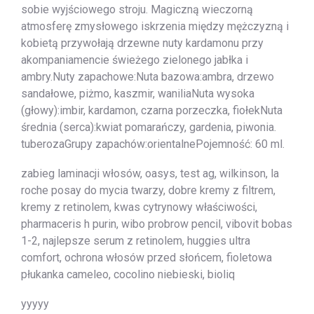
sobie wyjściowego stroju. Magiczną wieczorną
atmosferę zmysłowego iskrzenia między mężczyzną i
kobietą przywołają drzewne nuty kardamonu przy
akompaniamencie świeżego zielonego jabłka i
ambry.Nuty zapachowe:Nuta bazowa:ambra, drzewo
sandałowe, piżmo, kaszmir, waniliaNuta wysoka
(głowy):imbir, kardamon, czarna porzeczka, fiołekNuta
średnia (serca):kwiat pomarańczy, gardenia, piwonia.
tuberozaGrupy zapachów:orientalnePojemność: 60 ml.
zabieg laminacji włosów, oasys, test ag, wilkinson, la
roche posay do mycia twarzy, dobre kremy z filtrem,
kremy z retinolem, kwas cytrynowy właściwości,
pharmaceris h purin, wibo probrow pencil, vibovit bobas
1-2, najlepsze serum z retinolem, huggies ultra
comfort, ochrona włosów przed słońcem, fioletowa
płukanka cameleo, cocolino niebieski, bioliq
yyyyy