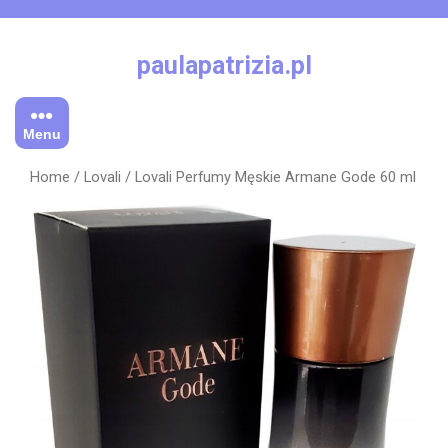
Skip
to
content
paulapatrizia.pl
Menu
Home
/
Lovali
/ Lovali Perfumy Męskie Armane Gode 60 ml