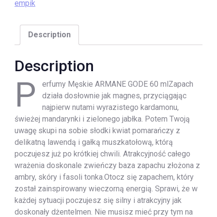
empik
Description
Description
P
erfumy Męskie ARMANE GODE 60 mlZapach
działa dosłownie jak magnes, przyciągając
najpierw nutami wyrazistego kardamonu,
świeżej mandarynki i zielonego jabłka. Potem Twoją
uwagę skupi na sobie słodki kwiat pomarańczy z
delikatną lawendą i gałką muszkatołową, którą
poczujesz już po krótkiej chwili. Atrakcyjność całego
wrażenia doskonale zwieńczy baza zapachu złożona z
ambry, skóry i fasoli tonka.Otocz się zapachem, który
został zainspirowany wieczorną energią. Sprawi, że w
każdej sytuacji poczujesz się silny i atrakcyjny jak
doskonały dżentelmen. Nie musisz mieć przy tym na