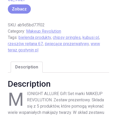
Zobacz
SKU:
ab9d5bd77f02
Category:
Makeup Revolution
Tags:
bielenda produkty
,
chipsy pringles
,
kubusi pl
,
rzeszów rejtana 67
,
świecące prezerwatywy
,
www
teraz gostynin pl
Description
Description
M
IDNIGHT ALLURE Gift Set marki MAKEUP
REVOLUTION. Zestaw prezentowy. Składa
się z 5 produktów, które pomogą wykonać
wiele wspaniałych makijaży twarzy. W skład zestawu