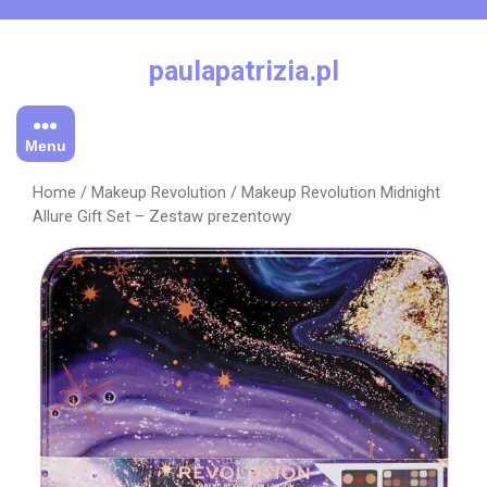
Skip
to
content
paulapatrizia.pl
Menu
Home
/
Makeup Revolution
/ Makeup Revolution Midnight
Allure Gift Set – Zestaw prezentowy