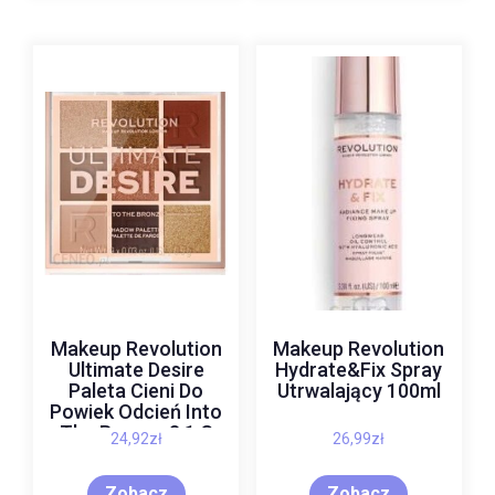
Makeup Revolution
Makeup Revolution
Ultimate Desire
Hydrate&Fix Spray
Paleta Cieni Do
Utrwalający 100ml
Powiek Odcień Into
The Bronze 8,1 G
24,92
zł
26,99
zł
Zobacz
Zobacz