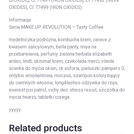
DIOXIDE), CI 77491 (IRON OXIDES), CI 77492 (IRON
OXIDES), CI 77499 (IRON OXIDES).
Informacje
Seria MAKE UP REVOLUTION – Tasty Coffee
mydelniczka podróżna, kombucha krem, cerave z
kwasem salicylowym, bella panty, miya na
przebarwienia, perfumy zielona herbata elizabeth
arden, lindt, skinimal krem, czekolada merci, vileda
ścierka do mycia okien, ck euforia, pieluszki pampers 0,
onlybio emolientowa, moczuś, szampon koloryzujący
do ciemnych włosów, long4lashes odżywka do rzęs,
everest psi patrol, vichy deo stress resist, szczotka do
mycia twarzy, tabletki corega
yyyyy
Related products