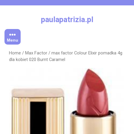
Skip
to
content
paulapatrizia.pl
Menu
Home
/
Max Factor
/ max factor Colour Elixir pomadka 4g
dla kobiet 020 Burnt Caramel