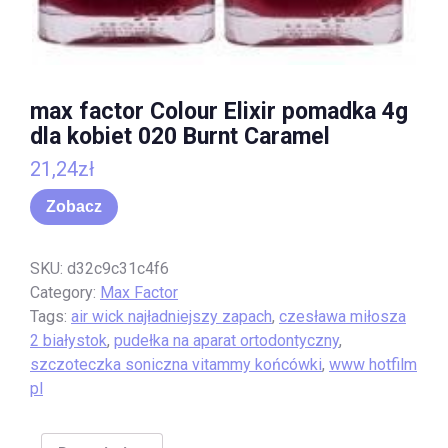
max factor Colour Elixir pomadka 4g
dla kobiet 020 Burnt Caramel
21,24
zł
Zobacz
SKU:
d32c9c31c4f6
Category:
Max Factor
Tags:
air wick najładniejszy zapach
,
czesława miłosza
2 białystok
,
pudełka na aparat ortodontyczny
,
szczoteczka soniczna vitammy końcówki
,
www hotfilm
pl