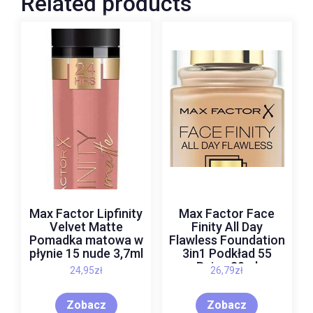
Related products
Max Factor Lipfinity
Max Factor Face
Velvet Matte
Finity All Day
Pomadka matowa w
Flawless Foundation
płynie 15 nude 3,7ml
3in1 Podkład 55
Beige 30ml
24,95
zł
26,79
zł
Zobacz
Zobacz