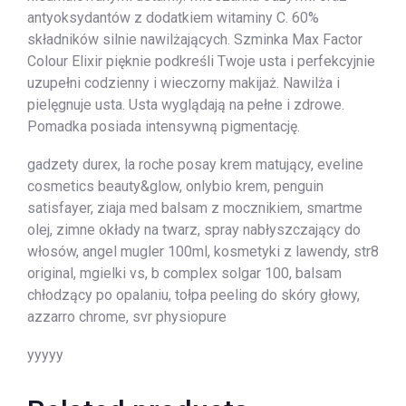
antyoksydantów z dodatkiem witaminy C. 60%
składników silnie nawilżających. Szminka Max Factor
Colour Elixir pięknie podkreśli Twoje usta i perfekcyjnie
uzupełni codzienny i wieczorny makijaż. Nawilża i
pielęgnuje usta. Usta wyglądają na pełne i zdrowe.
Pomadka posiada intensywną pigmentację.
gadzety durex, la roche posay krem matujący, eveline
cosmetics beauty&glow, onlybio krem, penguin
satisfayer, ziaja med balsam z mocznikiem, smartme
olej, zimne okłady na twarz, spray nabłyszczający do
włosów, angel mugler 100ml, kosmetyki z lawendy, str8
original, mgielki vs, b complex solgar 100, balsam
chłodzący po opalaniu, tołpa peeling do skóry głowy,
azzarro chrome, svr physiopure
yyyyy