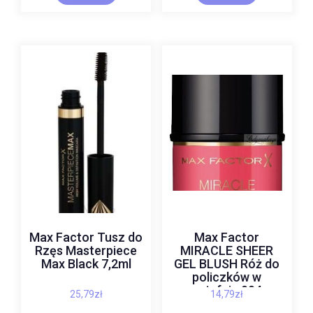
Max Factor Tusz do
Max Factor
Rzęs Masterpiece
MIRACLE SHEER
Max Black 7,2ml
GEL BLUSH Róż do
policzków w
sztyfcie 004
25,79
zł
14,79
zł
GLOWING SUNRISE