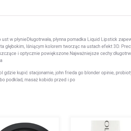
do ust w płynieDługotrwała, płynna pomadka Liquid Lipstick zap
ta głębokim, lśniącym kolorem tworząc na ustach efekt 3D. Precy
łyszczące i optycznie powiększone.Najważniejsze cechy:długotr
ta
l gdzie kupić stacjonarnie, john frieda go blonder opinie, probio
 wibo podklad, masaż kobido przed i po