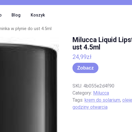
p
Blog
Koszyk
minka w płynie do ust 4.5ml
Milucca Liquid Lips
ust 4.5ml
24,99
zł
Zobacz
SKU:
4b055e2d4f90
Category:
Milucca
Tags:
krem do solarium
,
olej
godziny otwarcia