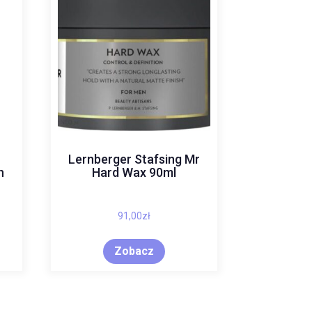
Lernberger Stafsing Mr
n
Hard Wax 90ml
91,00
zł
Zobacz