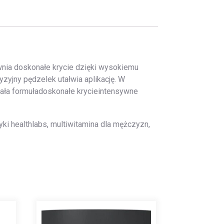
ewnia doskonałe krycie dzięki wysokiemu
zyjny pędzelek utałwia aplikację. W
wała formuładoskonałe krycieintensywne
tyki healthlabs, multiwitamina dla mężczyzn,