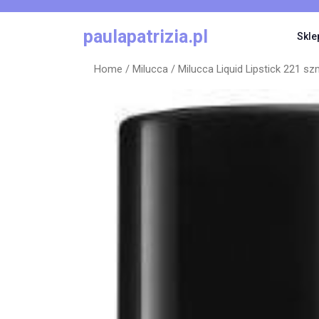
Skip
to
paulapatrizia.pl
Skle
content
Home
/
Milucca
/ Milucca Liquid Lipstick 221 sz