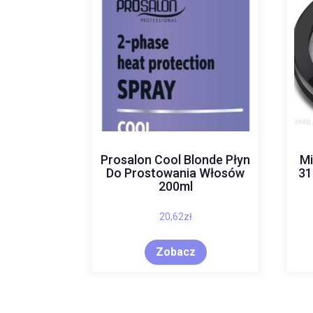
Prosalon Cool Blonde Płyn
Mi
Do Prostowania Włosów
31
200ml
20,62
zł
Zobacz