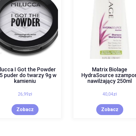
lucca I Got the Powder
Matrix Biolage
5 puder do twarzy 9g w
HydraSource szampo
kamieniu
nawilżający 250ml
26,99
zł
40,04
zł
Zobacz
Zobacz