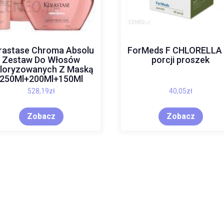
rastase Chroma Absolu
ForMeds F CHLORELLA
Zestaw Do Włosów
porcji proszek
loryzowanych Z Maską
250Ml+200Ml+150Ml
528,19
zł
40,05
zł
Zobacz
Zobacz