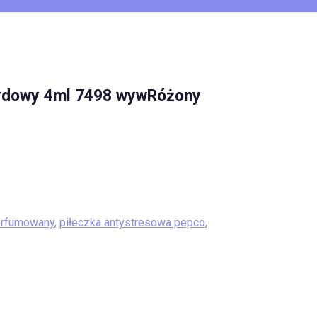
ydowy 4ml 7498 wywRóżony
erfumowany
,
piłeczka antystresowa pepco
,