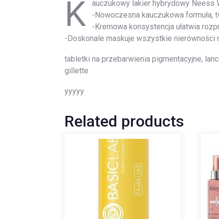
K
auczukowy lakier hybrydowy Neess 
-Nowoczesna kauczukowa formuła, tw
-Kremowa konsystencja ułatwia rozp
-Doskonale maskuje wszystkie nierówności n
tabletki na przebarwienia pigmentacyjne, lanc
gillette
yyyyy
Related products