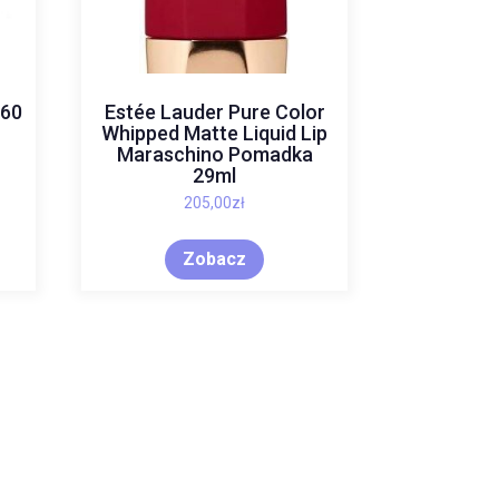
 60
Estée Lauder Pure Color
Whipped Matte Liquid Lip
Maraschino Pomadka
29ml
205,00
zł
Zobacz