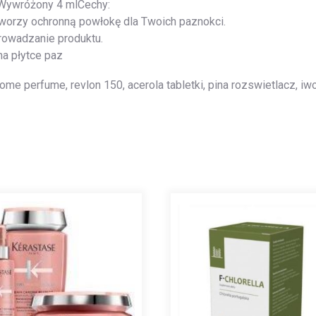
Wywróżony 4 mlCechy:
orzy ochronną powłokę dla Twoich paznokci.
rowadzanie produktu.
a płytce paz
ome perfume, revlon 150, acerola tabletki, pina rozswietlacz, iw