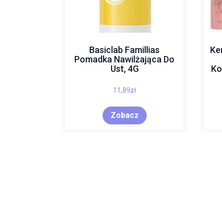
Basiclab Famillias
Ke
Pomadka Nawilżająca Do
Ust, 4G
Ko
11,89
zł
Zobacz