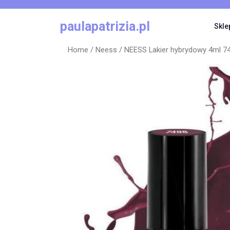
Skip
to
paulapatrizia.pl
Skle
content
Home
/
Neess
/ NEESS Lakier hybrydowy 4ml 