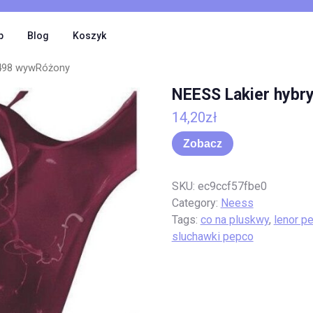
p
Blog
Koszyk
7498 wywRóżony
NEESS Lakier hybr
14,20
zł
Zobacz
SKU:
ec9ccf57fbe0
Category:
Neess
Tags:
co na pluskwy
,
lenor p
sluchawki pepco