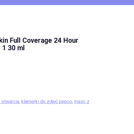
in Full Coverage 24 Hour
 1 30 ml
 otwarcia
,
klamerki do zdjęć pepco
,
masc z