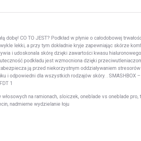
ałą dobę! CO TO JEST? Podkład w płynie o całodobowej trwałości
zwykle lekki, a przy tym dokładnie kryje zapewniając skórze ko
ywia i udoskonala skórę dzięki zawartości kwasu hialuronoweg
uteczność podkładu jest wzmocniona dzięki przeciwutleniaczom,
 zabezpiecza ją przed niekorzystnym oddziaływaniem stresoró
iku i odpowiedni dla wszystkich rodzajów skóry. . SMASHBOX – 
 FDT 1
łosowych na ramionach, sloiczek, oneblade vs oneblade pro, tu
in, nadmierne wydzielanie łoju