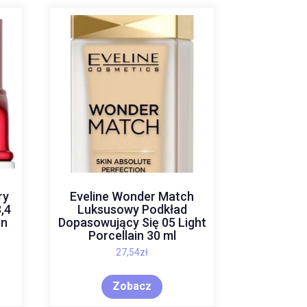
ry
Eveline Wonder Match
3,4
Luksusowy Podkład
en
Dopasowujący Się 05 Light
Porcellain 30 ml
27,54
zł
Zobacz