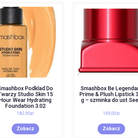
Smashbox Podklad Do
Smashbox Be Legenda
Twarzy Studio Skin 15
Prime & Plush Lipstick 
Hour Wear Hydrating
g – szminka do ust Se
Foundation 3.02
182,90
zł
109,00
zł
Zobacz
Zobacz