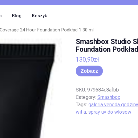
p
Blog
Koszyk
 Coverage 24 Hour Foundation Podkład 1 30 ml
Smashbox Studio Sk
Foundation Podkład
130,90
zł
Zobacz
SKU:
979684c8afbb
Category:
Smashbox
Tags:
galeria veneda godziny
wit a
,
spray uv do wlosow