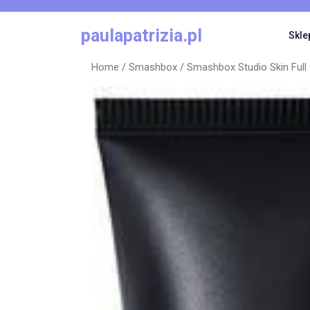
Skip
to
paulapatrizia.pl
Skle
content
Home
/
Smashbox
/ Smashbox Studio Skin Full