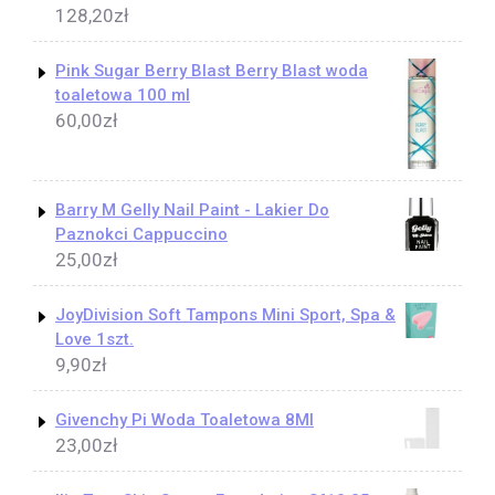
128,20
zł
Pink Sugar Berry Blast Berry Blast woda
toaletowa 100 ml
60,00
zł
Barry M Gelly Nail Paint - Lakier Do
Paznokci Cappuccino
25,00
zł
JoyDivision Soft Tampons Mini Sport, Spa &
Love 1szt.
9,90
zł
Givenchy Pi Woda Toaletowa 8Ml
23,00
zł