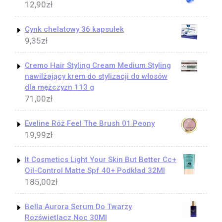
12,90
zł
Cynk chelatowy 36 kapsułek
9,35
zł
Cremo Hair Styling Cream Medium Styling
nawilżający krem do stylizacji do włosów
dla mężczyzn 113 g
71,00
zł
Eveline Róż Feel The Brush 01 Peony
19,99
zł
It Cosmetics Light Your Skin But Better Cc+
Oil-Control Matte Spf 40+ Podkład 32Ml
185,00
zł
Bella Aurora Serum Do Twarzy
Rozświetlacz Noc 30Ml