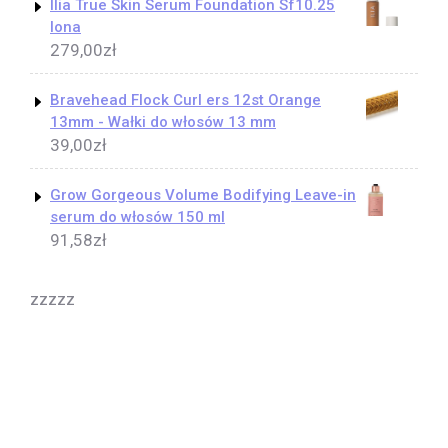
Ilia True Skin Serum Foundation Sf10.25
Iona
279,00
zł
Bravehead Flock Curl ers 12st Orange
13mm - Wałki do włosów 13 mm
39,00
zł
Grow Gorgeous Volume Bodifying Leave-in
serum do włosów 150 ml
91,58
zł
zzzzz