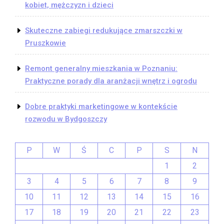
kobiet, mężczyzn i dzieci
Skuteczne zabiegi redukujące zmarszczki w
Pruszkowie
Remont generalny mieszkania w Poznaniu:
Praktyczne porady dla aranżacji wnętrz i ogrodu
Dobre praktyki marketingowe w kontekście
rozwodu w Bydgoszczy
P
W
Ś
C
P
S
N
1
2
3
4
5
6
7
8
9
10
11
12
13
14
15
16
17
18
19
20
21
22
23