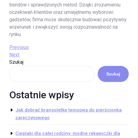
trendów i sprawdzonych metod. Dzięki zrozumieniu
oczekiwań klientów oraz umiejętnemu wyborowi
gadżetów, firma może skutecznie budować pozytywny
wizerunek i zwiększyć swoją rozpoznawalność na
rynku.
Nawigacja
Previous
Previous
Post
Next
Next
wpisu
Post
Szukaj
Szukaj
Ostatnie wpisy
Jak dobrać bransoletkę tenisową do pierścionka
zaręczynowego
Cieplaki dla całej rodziny: modne rękawiczki dla