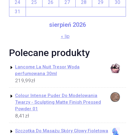
24
25
26
27
28
29
30
31
sierpień 2026
« lip
Polecane produkty
Lancome La Nuit Tresor Woda
perfumowana 30ml
219,99
zł
Colour Intense Puder Do Modelowania
Twarzy - Sculpting Matte Finish Pressed
Powder 01
8,41
zł
Szczotka Do Masażu Skóry Głowy Fioletowa