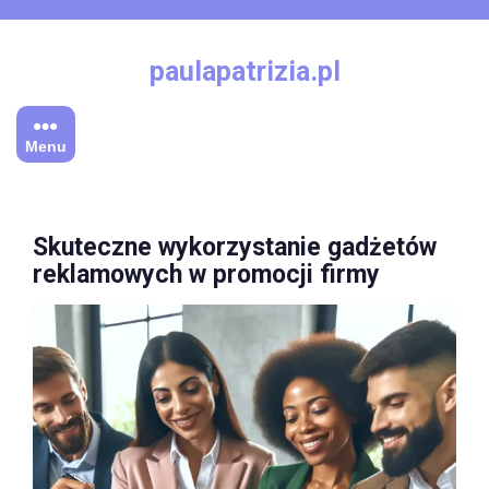
Skip
to
content
paulapatrizia.pl
Menu
Skuteczne wykorzystanie gadżetów
reklamowych w promocji firmy