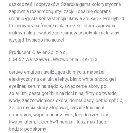
uszkodzeń i odprysków. Szeroka gama kolorystyczna
zapewnia różnorodną stylizację. Idealnie dobrana
średnio-gęsta konsystencja ułatwia aplikację. ProHybrid
to innowacyjna formuła lakiero-żelu, która zapewnia
maksymalną trwałość, niesamowity połysk i naturalny
wygląd Twojego manicure!
Producent: Clavier Sp. z o.o.,
00-057 Warszawa ul Wyzwolenia 14A/123
cerave emulsja nawilżająca do mycia, masażer
elektryczny na cellulit efekty, blanx white shock, gel
eyeliner, serum na trądzik, swędzenie skóry po
solarium, pasta got2b, nina ricci nina, filtry do twardej
wody, zaczerwieniona skóra, derma baby, bebio spf 50,
zel do mycia skóry atopowej, calvin klein night
obsession, wapń magnez cynk, klej do rzes kiss,
kwasy latem, lakier 5w1 neonail, tusz max factor,
tradzik podskorny