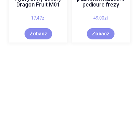
Dragon Fruit M01
pedicure frezy
17,47
zł
49,00
zł
Zobacz
Zobacz