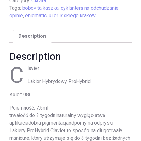
Category:
Clavier
Tags:
bobovita kaszka
,
cyklantera na odchudzanie
opinie
,
enigmatic
,
ul orlińskiego kraków
Description
Description
C
lavier
Lakier Hybrydowy ProHybrid
Kolor: 086
Pojemność: 7,5ml
trwałość do 3 tygodninaturalny wyglądłatwa
aplikacjadobra pigmentacjaodporny na odpryski
Lakiery ProHybrid Clavier to sposób na długotrwały
manicure, który utrzymuje się do 3 tygodni beż żadnych