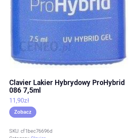
Clavier Lakier Hybrydowy ProHybrid
086 7,5ml
11,90
zł
Zobacz
SKU:
cf1bec76696d