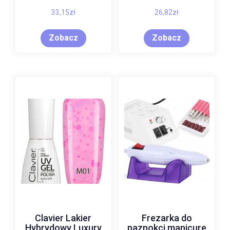
33,15
zł
26,82
zł
Zobacz
Zobacz
Clavier Lakier
Frezarka do
Hybrydowy Luxury
paznokci manicure