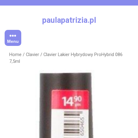
Skip
to
content
paulapatrizia.pl
Menu
Home
/
Clavier
/ Clavier Lakier Hybrydowy ProHybrid 086
7,5ml