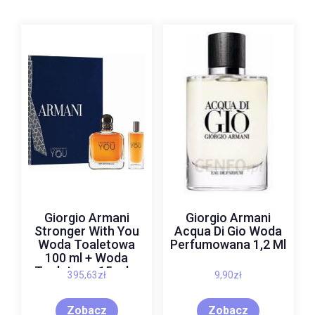
Giorgio Armani
Giorgio Armani
Stronger With You
Acqua Di Gio Woda
Woda Toaletowa
Perfumowana 1,2 Ml
100 ml + Woda
Toaletowa 15 ml +
395,63
zł
9,90
zł
Shower Gel 75 ml
Zobacz
Zobacz