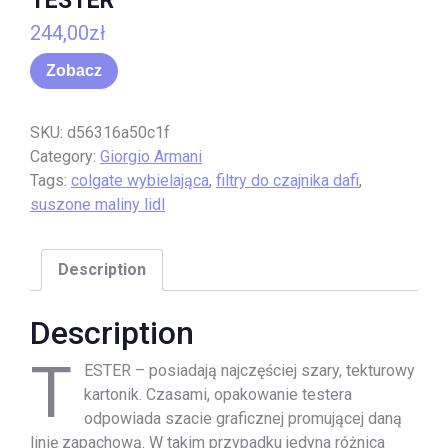
TESTER
244,00
zł
Zobacz
SKU:
d56316a50c1f
Category:
Giorgio Armani
Tags:
colgate wybielająca
,
filtry do czajnika dafi
,
suszone maliny lidl
Description
Description
T
ESTER – posiadają najczęściej szary, tekturowy
kartonik. Czasami, opakowanie testera
odpowiada szacie graficznej promującej daną
linię zapachową. W takim przypadku jedyna różnica