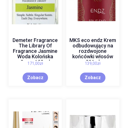
Demeter Fragrance
MKS eco endz Krem
The Library Of
odbudowujący na
Fragrance Jasmine
rozdwojone
Woda Kolońska
końcówki włosów
Spray 100 ml
296ml
171,00
zł
139,00
zł
Zobacz
Zobacz