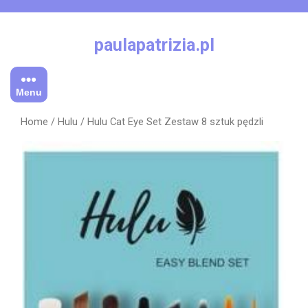
Skip
to
content
paulapatrizia.pl
Menu
Home
/
Hulu
/ Hulu Cat Eye Set Zestaw 8 sztuk pędzli