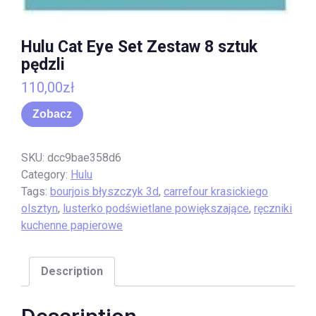
Hulu Cat Eye Set Zestaw 8 sztuk
pędzli
110,00
zł
Zobacz
SKU:
dcc9bae358d6
Category:
Hulu
Tags:
bourjois błyszczyk 3d
,
carrefour krasickiego
olsztyn
,
lusterko podświetlane powiększające
,
ręczniki
kuchenne papierowe
Description