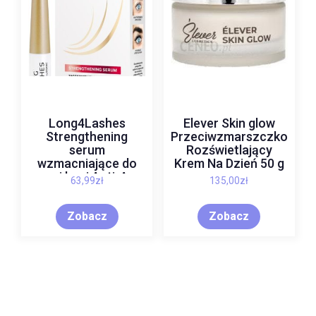
Long4Lashes
Elever Skin glow
Strengthening
Przeciwzmarszczkowy
serum
Rozświetlający
wzmacniające do
Krem Na Dzień 50 g
rzęs i brwi Anti-Age
63,99
zł
135,00
zł
4 ml
Zobacz
Zobacz