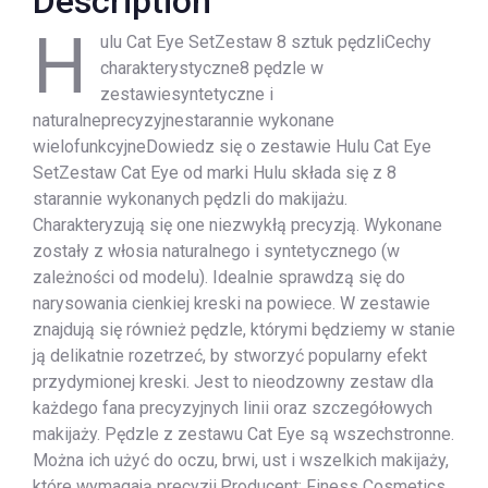
Description
H
ulu Cat Eye SetZestaw 8 sztuk pędzliCechy
charakterystyczne8 pędzle w
zestawiesyntetyczne i
naturalneprecyzyjnestarannie wykonane
wielofunkcyjneDowiedz się o zestawie Hulu Cat Eye
SetZestaw Cat Eye od marki Hulu składa się z 8
starannie wykonanych pędzli do makijażu.
Charakteryzują się one niezwykłą precyzją. Wykonane
zostały z włosia naturalnego i syntetycznego (w
zależności od modelu). Idealnie sprawdzą się do
narysowania cienkiej kreski na powiece. W zestawie
znajdują się również pędzle, którymi będziemy w stanie
ją delikatnie rozetrzeć, by stworzyć popularny efekt
przydymionej kreski. Jest to nieodzowny zestaw dla
każdego fana precyzyjnych linii oraz szczegółowych
makijaży. Pędzle z zestawu Cat Eye są wszechstronne.
Można ich użyć do oczu, brwi, ust i wszelkich makijaży,
które wymagają precyzji.Producent: Finess Cosmetics