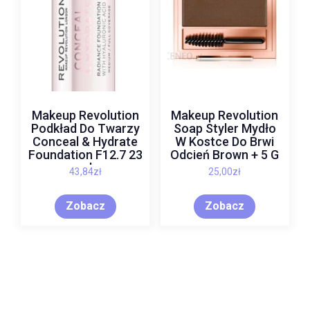
Makeup Revolution
Makeup Revolution
Podkład Do Twarzy
Soap Styler Mydło
Conceal & Hydrate
W Kostce Do Brwi
Foundation F12.7 23
Odcień Brown + 5 G
ml
43,84
zł
25,00
zł
Zobacz
Zobacz