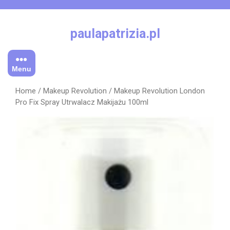
Skip
to
content
paulapatrizia.pl
Menu
Home
/
Makeup Revolution
/ Makeup Revolution London
Pro Fix Spray Utrwalacz Makijażu 100ml