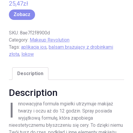
25,47
zł
Zobacz
SKU:
8ae7f2f8900d
Category:
Makeup Revolution
Tags:
aplikacja ios
,
balsam brązujący z drobinkami
złota
,
lokow
Description
Description
I
nnowacyjna formuła mgiełki utrzymuje makijaż
twarzy i oczu aż do 12 godzin. Spray posiada
wyjątkową formułę, która zapobiega
nieestetycznemu błyszczeniu się cery. To dzięki niemu
Twój tusz do rzęs, podkład i inne elementy makijażu